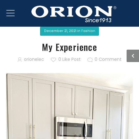
December 21, 2021
in
Fashion
My Experience
orionelec
0
Like Post
0
Comment