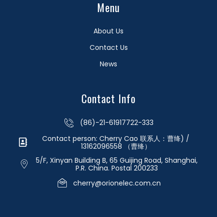
Menu
About Us
Contact Us
News
Contact Info
(86)-21-61917722-333
Contact person: Cherry Cao 联系人：曹绛) /
13162096558 （曹绛）
5/F, Xinyan Building B, 65 Guijing Road, Shanghai,
P.R. China. Postal 200233
cherry@orionelec.com.cn