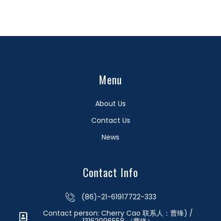
Menu
About Us
Contact Us
News
Contact Info
(86)-21-61917722-333
Contact person: Cherry Cao 联系人：曹绛) /
13162096558 （曹绛）