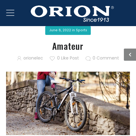
June 8, 2022
in
Sports
Amateur
orionelec
0
Like Post
0
Comment